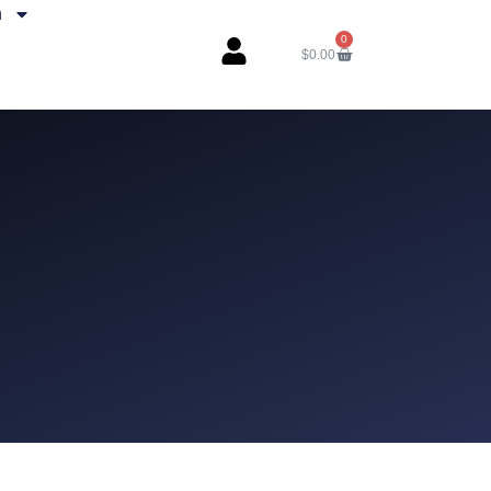
h
0
$
0.00