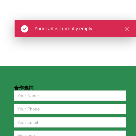
Your cart is currently empty.
合作查詢